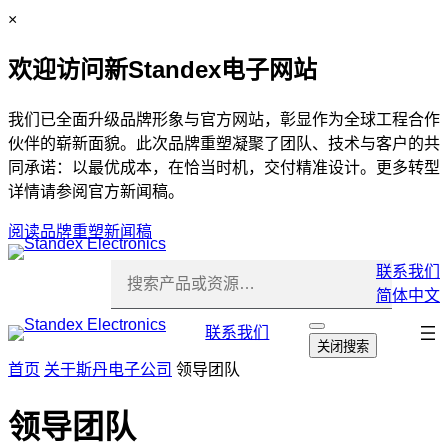
跳
C
×
至
l
欢迎访问新Standex电子网站
内
o
容
s
e
我们已全面升级品牌形象与官方网站，彰显作为全球工程合作
伙伴的崭新面貌。此次品牌重塑凝聚了团队、技术与客户的共
同承诺：以最优成本，在恰当时机，交付精准设计。更多转型
详情请参阅官方新闻稿。
阅读品牌重塑新闻稿
联系我们
简体中文
跳
联系我们
打
关闭搜索
开
过
首页
关于斯丹电子公司
领导团队
搜
导
索
航
领导团队