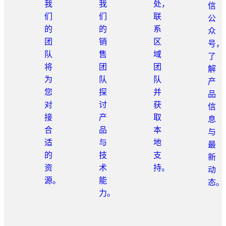
我
我
处，
信
们
们
联
公
的
的
系
众
团
销
区
号，
队
售
域
了
将
团
团
解
为
队
队
产
您
探
并
品
对
讨
获
信
接
产
取
息
合
品
本
与
适
与
地
最
的
技
支
新
资
术
持。
动
源。
能
态。
力。