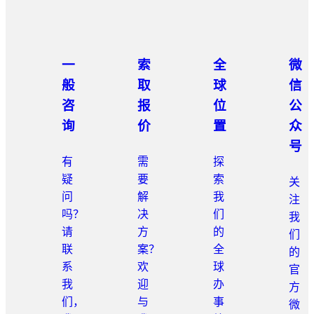
一
索
全
微
般
取
球
信
咨
报
位
公
询
价
置
众
号
有
需
探
疑
要
索
关
问
解
我
注
吗？
决
们
我
请
方
的
们
联
案？
全
的
系
欢
球
官
我
迎
办
方
们，
与
事
微