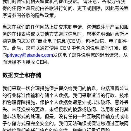
我们的做法向相关监管机构提出投诉。 请注意，谷歌分析获
得的任何信息只能由谷歌进行访问、更正或删除，因此有关程
序请参阅谷歌的隐私政策。
当您在我们的任何网站上提交求职申请、咨询或注册产品和服
务的在线表格或以其他方式索取信息时，您事先明确同意斯坦
德克斯向您发送 “商业电子信息”(CEM)，包括短信、电子邮件
等。此后，您可以通过使用 CEM 中包含的说明取消订阅，或
向
privacy@standex.com
发送电子邮件说明您的退出请求，从
而选择不再接收 CEM
。
数据安全和存储
我们采取一切合理措施保护提交给我们的信息，包括遵循公认
的行业标准传输和存储个人数据。我们采取适当的行政、技术
和物理保障措施，保护个人数据免遭意外或非法破坏、意外丢
失、未经授权的更改、未经授权的披露或访问、滥用和任何其
他非法形式的处理。但是，没有任何一种互联网传输方式或电
子存储方式是完全安全的。我们无法确保或保证您通过互联网
传输给我们的任何信息的安全性，您需自行承担风险。