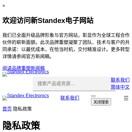
跳
C
×
至
l
欢迎访问新Standex电子网站
内
o
容
s
e
我们已全面升级品牌形象与官方网站，彰显作为全球工程合作
伙伴的崭新面貌。此次品牌重塑凝聚了团队、技术与客户的共
同承诺：以最优成本，在恰当时机，交付精准设计。更多转型
详情请参阅官方新闻稿。
阅读品牌重塑新闻稿
联系我们
简体中文
跳
联系我们
打
关闭搜索
开
过
首页
隐私政策
搜
导
索
航
隐私政策