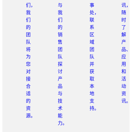
们，
与
事
讯，
我
我
处，
随
们
们
联
时
的
的
系
了
团
销
区
解
队
售
域
产
将
团
团
品、
为
队
队
应
您
探
并
用
对
讨
获
和
接
产
取
活
合
品
本
动
适
与
地
资
的
技
支
讯。
资
术
持。
源。
能
力。