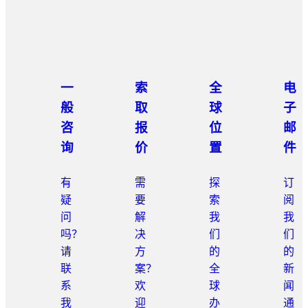
一
索
全
电
般
取
球
子
咨
报
位
邮
询
价
置
件
有
需
探
订
疑
要
索
阅
问
解
我
我
吗？
决
们
们
请
方
的
的
联
案？
全
新
系
欢
球
闻
我
迎
办
通