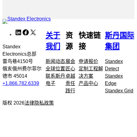
跳
LinkedIn
Facebook
X
WeChat
关于
资
快速链
斯丹国际
转
到
我们
源
接
集团
Standex
元
Electronics总部
导
雷鸟巷4150号
新闻动态
展会
申请报价
Standex
航
俄亥俄州费尔菲尔
全球位置
匠心
定制工程解
Detect
德市 45014
联系斯丹
卓越
决方案
Standex
+1.866.782.6339
电子
责任
产品中心
Edge
践行
Standex Grid
版权 2026
法律
隐私政策