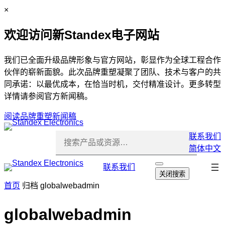
跳
C
×
至
l
欢迎访问新Standex电子网站
内
o
容
s
e
我们已全面升级品牌形象与官方网站，彰显作为全球工程合作
伙伴的崭新面貌。此次品牌重塑凝聚了团队、技术与客户的共
同承诺：以最优成本，在恰当时机，交付精准设计。更多转型
详情请参阅官方新闻稿。
阅读品牌重塑新闻稿
联系我们
简体中文
跳
联系我们
打
关闭搜索
开
过
首页
归档 globalwebadmin
搜
导
索
航
globalwebadmin