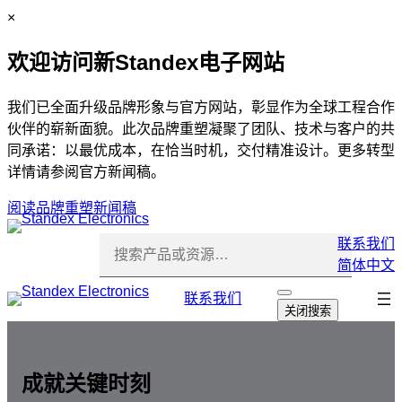
跳
C
×
至
l
欢迎访问新Standex电子网站
内
o
容
s
e
我们已全面升级品牌形象与官方网站，彰显作为全球工程合作
伙伴的崭新面貌。此次品牌重塑凝聚了团队、技术与客户的共
同承诺：以最优成本，在恰当时机，交付精准设计。更多转型
详情请参阅官方新闻稿。
阅读品牌重塑新闻稿
联系我们
简体中文
跳
联系我们
打
关闭搜索
开
过
搜
导
索
航
成就关键时刻