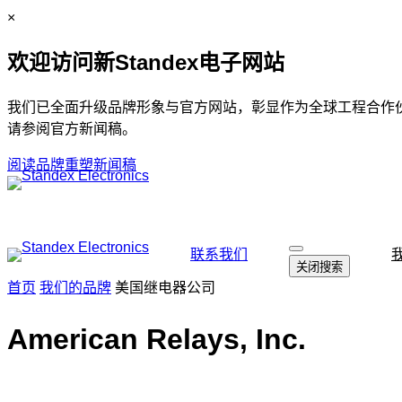
跳
C
×
至
l
欢迎访问新Standex电子网站
内
o
容
s
e
我们已全面升级品牌形象与官方网站，彰显作为全球工程合作
请参阅官方新闻稿。
阅读品牌重塑新闻稿
联系我们
打
关闭搜索
开
首页
我们的品牌
美国继电器公司
搜
索
American Relays, Inc.